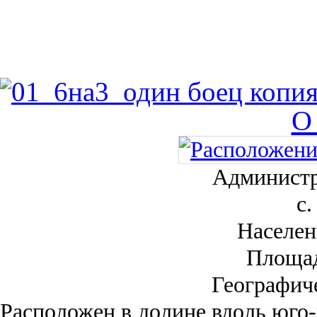
О
Администр
с.
Населен
Площа
Географич
Рас­положен в долине вдоль юго-