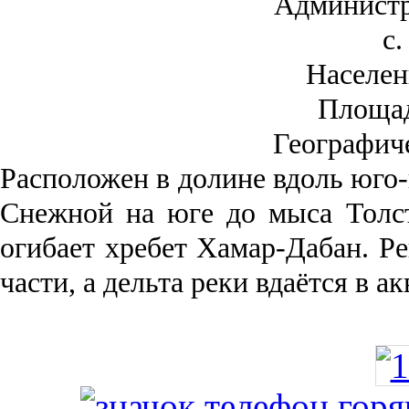
Администр
с.
Населен
Площа
Географич
Рас­положен в долине вдоль юго-
Снежной на юге до мыса Толст
огибает хребет Хамар-Дабан. Ре
части, а дельта реки вда­ётся в 