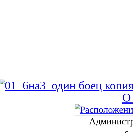
О
Администр
с.