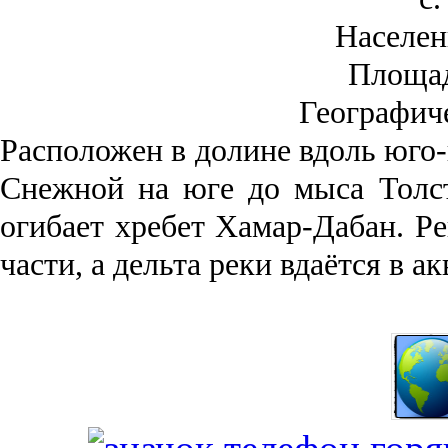
Населен
Площа
Географич
Рас­положен в долине вдоль юго-
Снежной на юге до мыса Толст
огибает хребет Хамар-Дабан. Ре
части, а дельта реки вда­ётся в 