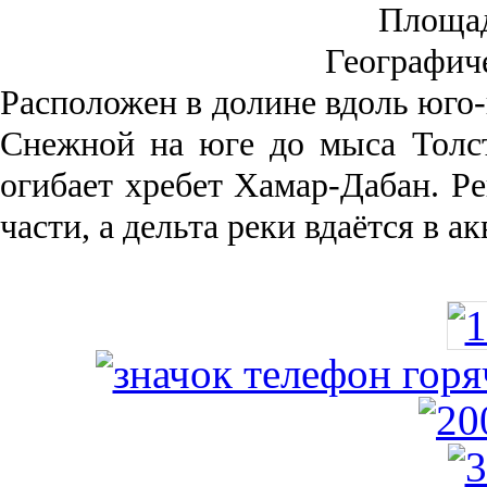
Площа
Географич
Рас­положен в долине вдоль юго-
Снежной на юге до мыса Толст
огибает хребет Хамар-Дабан. Ре
части, а дельта реки вда­ётся в 