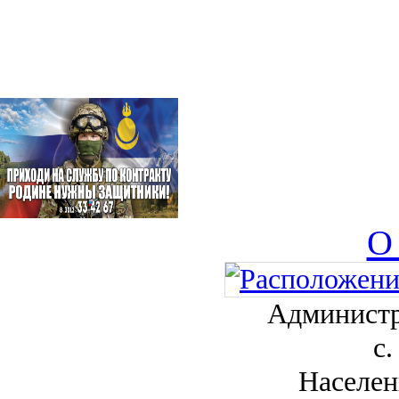
О
Администр
с.
Населен