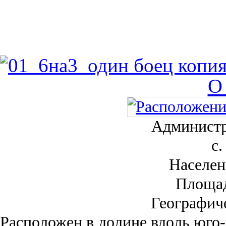
О
Администр
с.
Населен
Площа
Географич
Рас­положен в долине вдоль юго-