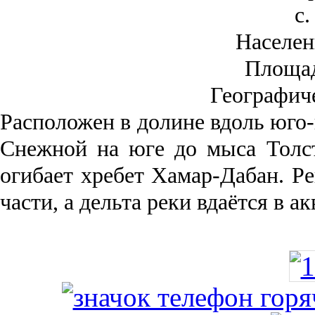
с.
Населен
Площа
Географич
Рас­положен в долине вдоль юго-
Снежной на юге до мыса Толст
огибает хребет Хамар-Дабан. Ре
части, а дельта реки вда­ётся в 