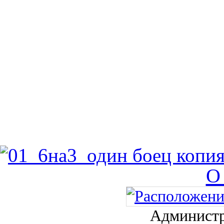
О
Администр