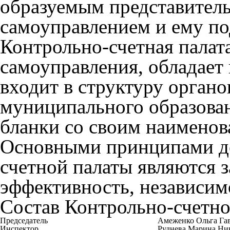
образуемым представител
самоуправлением и ему по
Контрольно-счетная палат
самоуправления, обладает
входит в структуру орган
муниципального образован
бланки со своим наименов
Основными принципами де
счетной палаты являются з
эффективность, независимо
Состав Контрольно-счетно
Председатель
Амеженко Ольга Га
Инспектор
Руднева Марина Ни