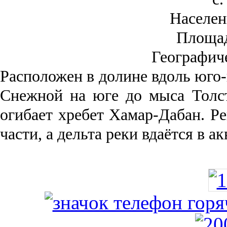
Населен
Площа
Географич
Рас­положен в долине вдоль юго-
Снежной на юге до мыса Толст
огибает хребет Хамар-Дабан. Ре
части, а дельта реки вда­ётся в 