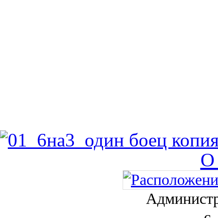
О
Администр
с.