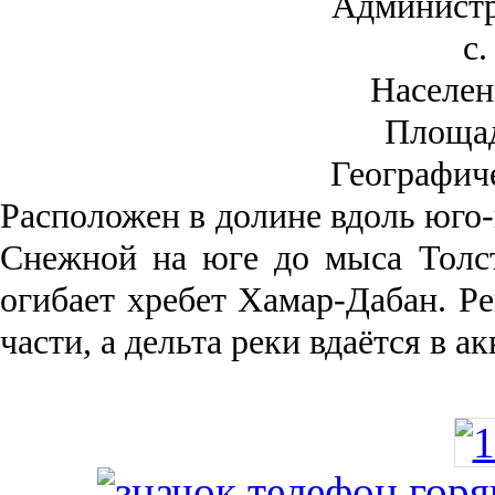
Администр
с.
Населен
Площа
Географич
Рас­положен в долине вдоль юго-
Снежной на юге до мыса Толст
огибает хребет Хамар-Дабан. Ре
части, а дельта реки вда­ётся в 