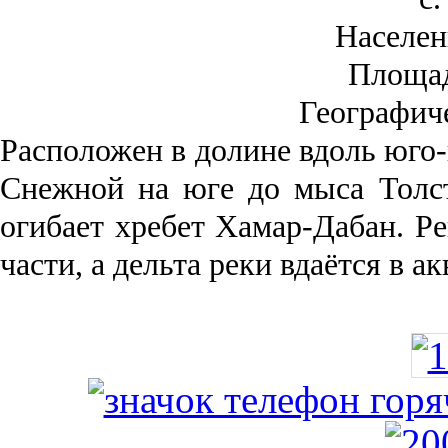
Населен
Площа
Географич
Рас­положен в долине вдоль юго-
Снежной на юге до мыса Толст
огибает хребет Хамар-Дабан. Ре
части, а дельта реки вда­ётся в 