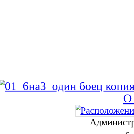
О
Администр
с.