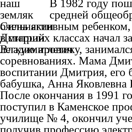
В 1982 году пош
средней общеоб
очень активным ребенком,
в старших классах начал з
легкую атлетику, занималс
соревнованиях. Мама Дмит
воспитании Дмитрия, его б
бабушка, Анна Яковлевна 
После окончания в 1991 г
поступил в Каменское про
училище № 4, окончил учеб
получив профессию электри