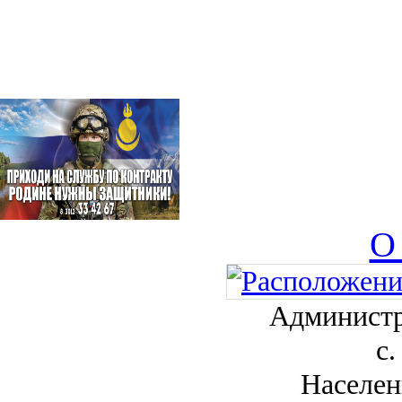
О
Администр
с.
Населен