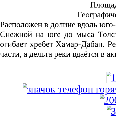
Площа
Географич
Рас­положен в долине вдоль юго-
Снежной на юге до мыса Толст
огибает хребет Хамар-Дабан. Ре
части, а дельта реки вда­ётся в 