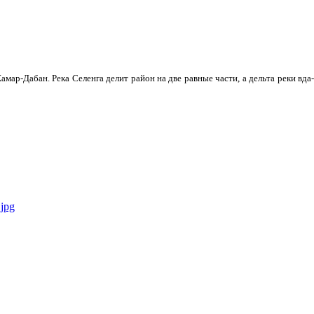
мар-Дабан. Река Селенга делит район на две равные части, а дельта реки вда­