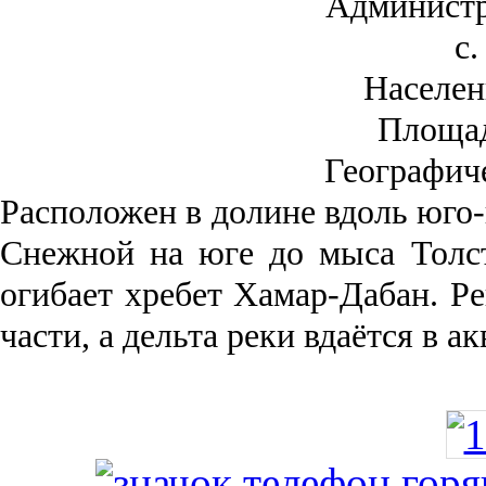
Администр
с.
Населен
Площа
Географич
Рас­положен в долине вдоль юго-
Снежной на юге до мыса Толст
огибает хребет Хамар-Дабан. Ре
части, а дельта реки вда­ётся в 